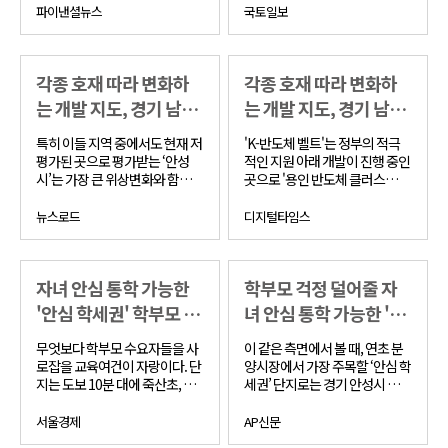
미널 등 다양한 교통망의 이용이
도시로 발전이 기대되는 곳이다.
파이낸셜뉴스
국토일보
편리하며, 여기에 제4차 철도망
구축계획 평택~부발선과 수도권
내륙선이 추진되고 있어 향후 교
각종 호재 따라 변화하
각종 호재 따라 변화하
통망 추가 확충에 따른 가치 상승
도 기대할만하다.
는 개발 지도, 경기 남부
는 개발 지도, 경기 남부
권 新스…
권 新스…
특히 이들 지역 중에서도 현재 저
'K-반도체 벨트'는 정부의 적극
평가된 곳으로 평가받는 ‘안성
적인 지원 아래 개발이 진행 중인
시’는 가장 큰 위상변화와 함께
곳으로 '용인 반도체 클러스
높은 가격 상승에 대한 기대감이
터'가 그 주인공이다. 목표하는
커지며 신규 분양시장에 대한 시
바가 '세계 최대·최고 반도체 메
뉴스로드
디지털타임스
장의 관심이 남다른 분위기다.
가 클러스터'인 만큼 총 사업비만
해도 600조 원이 넘고 용인은 물
론이고 안성, 평택, 화성 등 경기
자녀 안심 통학 가능한
학부모 걱정 덜어줄 자
남부권 도시들이 주축으로 이뤄
진다.
'안심 학세권' 학부모 걱
녀 안심 통학 가능한 '안
정 덜…
심 학세…
무엇보다 학부모 수요자들을 사
이 같은 측면에서 볼 때, 연초 분
로잡을 교육여건이 자랑이다. 단
양시장에서 가장 주목할 ‘안심 학
지는 도보 10분 대에 죽산초, 죽
세권’ 단지로는 경기 안성시 죽산
산중, 죽산고 등 학교시설이 위치
면 일원에 짓는 ‘안성 하우스토리
해 있어 탄탄한 교육환경을 갖추
퍼스트시티’가 대표적이다.
서울경제
AP신문
었다.