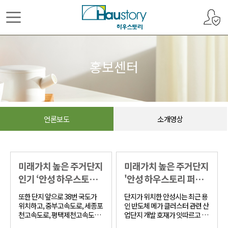
홍보센터
언론보도
소개영상
미래가치 높은 주거단지
미래가치 높은 주거단지
인기 ‘안성 하우스토리
'안성 하우스토리 퍼스
퍼스트시…
트시티' …
또한 단지 앞으로 38번 국도가
단지가 위치한 안성시는 최근 용
위치하고, 중부고속도로, 세종포
인 반도체 메가 클러스터 관련 산
천고속도로, 평택제천고속도로,
업단지 개발 호재가 잇따르고 있
경부고속도로, 죽산시외버스터
어 향후 'K-반도체 벨트'의 중심